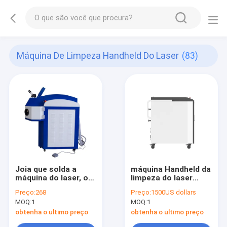
Máquina De Limpeza Handheld Do Laser
(83)
Joia que solda a
máquina Handheld da
máquina do laser, os
limpeza do laser
anéis & o bracelete &
220Volt
Preço:
268
Preço:
1500US dollars
o Siver & a máquina
MOQ:
1
MOQ:
1
de soldadura do laser
do ouro para a joia
obtenha o ultimo preço
obtenha o ultimo preço