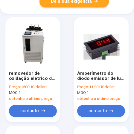
Dê a sua exigência
removedor de
Amperímetro do
oxidação elétrico de
diodo emissor de luz
limpeza Handheld do
Digital de DC5V, 50MA
Preço:
1500US dollars
Preço:
11.98 USdollar
laser da máquina
Mini Digital
MOQ:
1
MOQ:
1
200W do laser 220V
Voltmeter Ammeter
obtenha o ultimo preço
obtenha o ultimo preço
contacto
contacto