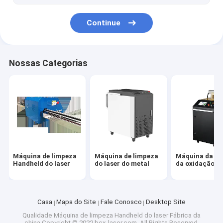
Continue
Nossas Categorias
Máquina de limpeza
Máquina de limpeza
Máquina da li
Handheld do laser
do laser do metal
da oxidação do
Casa
Mapa do Site
Fale Conosco
Desktop Site
Qualidade
Máquina de limpeza Handheld do laser
Fábrica da
china.Copyright © 2022 bcx-laser.com. All Rights Reserved.