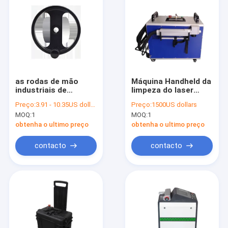
as rodas de mão
Máquina Handheld da
industriais de
limpeza do laser
100mm, CE de
refrigerar de água,
Preço:
3.91 - 10.35US dollars
Preço:
1500US dollars
alumínio do volante
removedor de
MOQ:
1
MOQ:
1
de BCX aprovaram
oxidação portátil do
laser 50W
obtenha o ultimo preço
obtenha o ultimo preço
contacto
contacto
Casa
produtos
Quem Somos