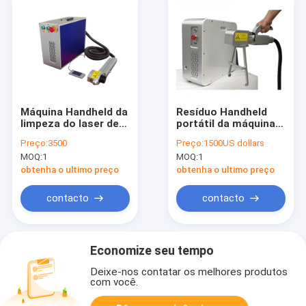
Máquina Handheld da
Resíduo Handheld
limpeza do laser de
portátil da máquina
BCX, oxidação de 100
da limpeza do laser
Preço:
3500
Preço:
1500US dollars
watts que limpa o
de 100KHz 300watt
MOQ:
1
MOQ:
1
laser
livre
obtenha o ultimo preço
obtenha o ultimo preço
contacto
contacto
Economize seu tempo
Deixe-nos contatar os melhores produtos
com você.