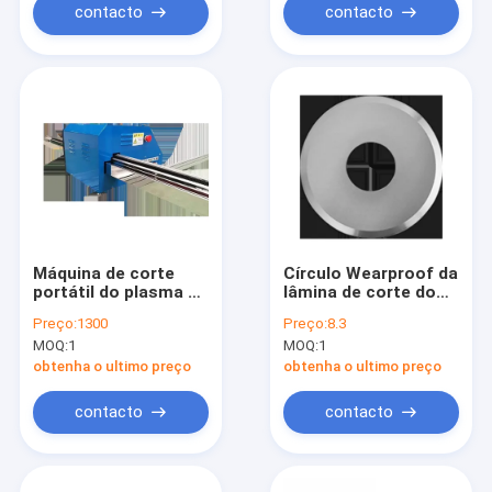
contacto
contacto
Máquina de corte
Círculo Wearproof da
portátil do plasma do
lâmina de corte do
gás do CNC do CE
metal do carboneto
Preço:
1300
Preço:
8.3
AC380V para o metal
de tungstênio de
MOQ:
1
MOQ:
1
28mm
obtenha o ultimo preço
obtenha o ultimo preço
contacto
contacto