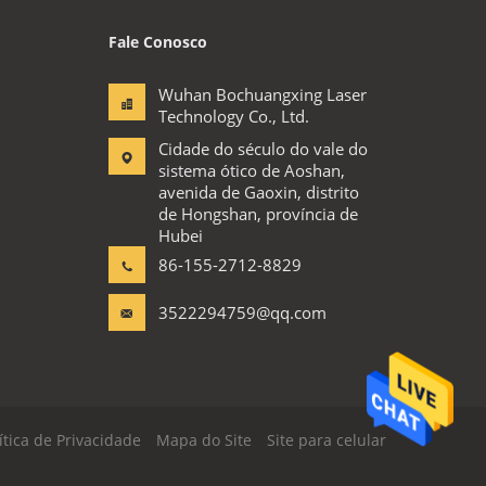
Fale Conosco
Wuhan Bochuangxing Laser
Technology Co., Ltd.
Cidade do século do vale do
sistema ótico de Aoshan,
avenida de Gaoxin, distrito
de Hongshan, província de
Hubei
86-155-2712-8829
3522294759@qq.com
ítica de Privacidade
Mapa do Site
Site para celular