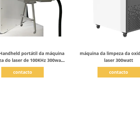
Mostrar detalhes
Mostrar detalhes
Handheld portátil da máquina
máquina da limpeza da oxi
za do laser de 100KHz 300watt
laser 300watt
livre
contacto
contacto