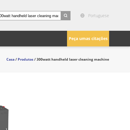
Portuguese
search
Peça umas citações
Casa
/
Produtos
/ 300watt handheld laser cleaning machine