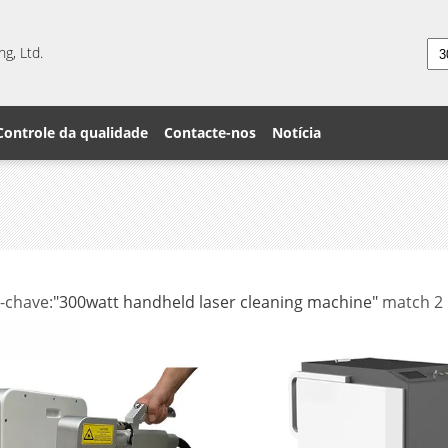
g, Ltd.
Controle da qualidade
Contacte-nos
Notícia
-chave:
"300watt handheld laser cleaning machine"
match 2
s