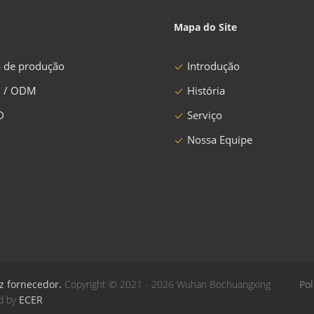
Mapa do Site
a de produção
Introdução
 / ODM
História
D
Serviço
Nossa Equipe
z fornecedor.
Copyright © 2021 - 2026 Wuhan Bochuangxing
Pol
ed by
ECER